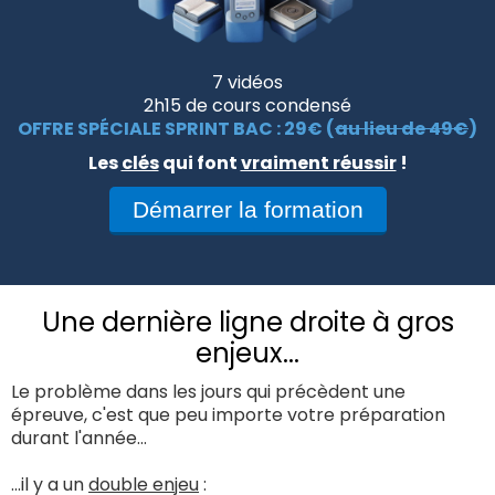
7 vidéos
2h15 de cours condensé
OFFRE SPÉCIALE SPRINT BAC : 29€ (
au lieu de 49€
)
Les
clés
qui font
vraiment réussir
!
Démarrer la formation
Une dernière ligne droite à gros
enjeux...
Le problème dans les jours qui précèdent une
épreuve, c'est que peu importe votre préparation
durant l'année...
...il y a un
double enjeu
: